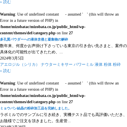
» 読む
Warning
: Use of undefined constant - assumed ' ' (this will throw an
Error in a future version of PHP) in
/home/mizobatac/mizobata.co.jp/public_html/wp-
content/themes/def/category.php
on line
27
多孔質パウダーへの液体含侵と凝集物の解砕
数年来、何度かお声掛け下さっている東京の引き合い先さまと、案件の
具体化の可能性が出てきたため、...
2024年3月5日
アエロジル（シリカ）
ナウターミキサー
パワーミル
液体
粉体
粉砕
» 読む
Warning
: Use of undefined constant - assumed ' ' (this will throw an
Error in a future version of PHP) in
/home/mizobatac/mizobata.co.jp/public_html/wp-
content/themes/def/category.php
on line
27
ミョウバン結晶の粉砕加工品を完納しました。
ラボミルでのサンプルに引き続き、実機テスト品でも高評価いただき、
お陰様でご注文を頂きました。生産管...