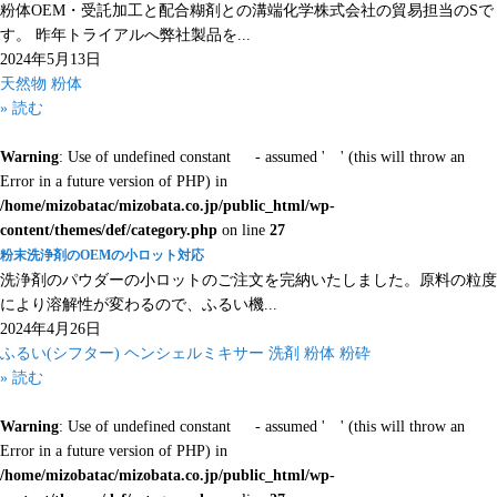
粉体OEM・受託加工と配合糊剤との溝端化学株式会社の貿易担当のSで
す。 昨年トライアルへ弊社製品を...
2024年5月13日
天然物
粉体
» 読む
Warning
: Use of undefined constant - assumed ' ' (this will throw an
Error in a future version of PHP) in
/home/mizobatac/mizobata.co.jp/public_html/wp-
content/themes/def/category.php
on line
27
粉末洗浄剤のOEMの小ロット対応
洗浄剤のパウダーの小ロットのご注文を完納いたしました。原料の粒度
により溶解性が変わるので、ふるい機...
2024年4月26日
ふるい(シフター)
ヘンシェルミキサー
洗剤
粉体
粉砕
» 読む
Warning
: Use of undefined constant - assumed ' ' (this will throw an
Error in a future version of PHP) in
/home/mizobatac/mizobata.co.jp/public_html/wp-