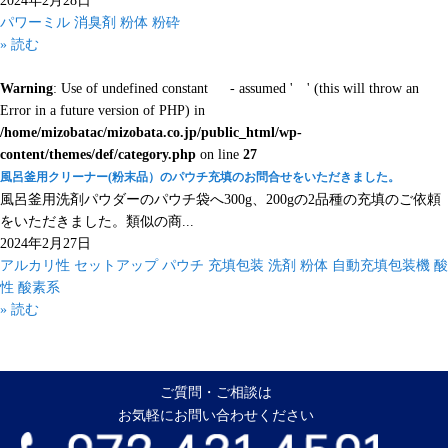
2024年2月28日
パワーミル
消臭剤
粉体
粉砕
» 読む
Warning
: Use of undefined constant - assumed ' ' (this will throw an
Error in a future version of PHP) in
/home/mizobatac/mizobata.co.jp/public_html/wp-
content/themes/def/category.php
on line
27
風呂釜用クリーナー(粉末品）のパウチ充填のお問合せをいただきました。
風呂釜用洗剤パウダーのパウチ袋へ300g、200gの2品種の充填のご依頼
をいただきました。類似の商...
2024年2月27日
アルカリ性
セットアップ
パウチ
充填包装
洗剤
粉体
自動充填包装機
酸
性
酸素系
» 読む
ご質問・ご相談は
お気軽にお問い合わせください