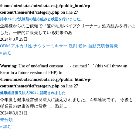
/home/mizobatac/mizobata.co.jp/public_html/wp-
content/themes/def/category.php
on line
27
排水パイプ洗浄剤の処方組みと検証を行いました。
企業様からのご依頼で『髪の毛用パイプクリーナー』処方組みを行いま
した。一般的に販売している効果のあ...
2024年3月29日
ODM
アルカリ性
ナウターミキサー
洗剤
粉体
自動充填包装機
» 読む
Warning
: Use of undefined constant - assumed ' ' (this will throw an
Error in a future version of PHP) in
/home/mizobatac/mizobata.co.jp/public_html/wp-
content/themes/def/category.php
on line
27
健康経営優良法人2024に認定されました
今年度も健康経営優良法人に認定されました。４年連続です。 今後も
従業員の健康管理に留意し、取組...
2024年3月21日
未分類
» 読む