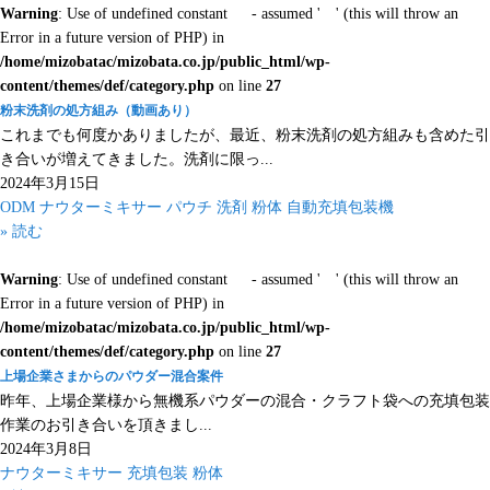
Warning
: Use of undefined constant - assumed ' ' (this will throw an
Error in a future version of PHP) in
/home/mizobatac/mizobata.co.jp/public_html/wp-
content/themes/def/category.php
on line
27
粉末洗剤の処方組み（動画あり）
これまでも何度かありましたが、最近、粉末洗剤の処方組みも含めた引
き合いが増えてきました。洗剤に限っ...
2024年3月15日
ODM
ナウターミキサー
パウチ
洗剤
粉体
自動充填包装機
» 読む
Warning
: Use of undefined constant - assumed ' ' (this will throw an
Error in a future version of PHP) in
/home/mizobatac/mizobata.co.jp/public_html/wp-
content/themes/def/category.php
on line
27
上場企業さまからのパウダー混合案件
昨年、上場企業様から無機系パウダーの混合・クラフト袋への充填包装
作業のお引き合いを頂きまし...
2024年3月8日
ナウターミキサー
充填包装
粉体