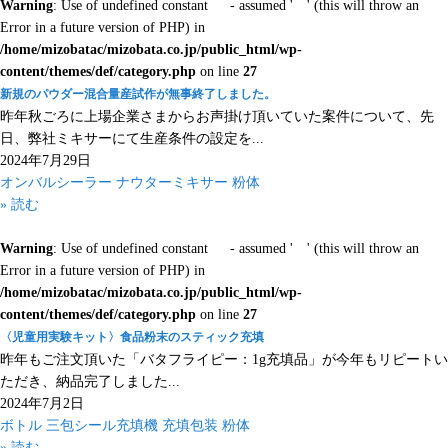
Warning
: Use of undefined constant - assumed ' ' (this will throw an
Error in a future version of PHP) in
/home/mizobatac/mizobata.co.jp/public_html/wp-
content/themes/def/category.php
on line
27
新規のパウダー混合量産試作が無事終了しました。
昨年秋ごろに上場企業さまからお声掛け頂いていた案件について、先
日、弊社ミキサーにて生産条件の設定を...
2024年7月29日
オンバルシーラー
ナウターミキサー
粉体
» 読む
Warning
: Use of undefined constant - assumed ' ' (this will throw an
Error in a future version of PHP) in
/home/mizobatac/mizobata.co.jp/public_html/wp-
content/themes/def/category.php
on line
27
〈児童用実験キット〉食品粉末のスティック充填
昨年もご注文頂いた「バタフライピー：1g充填品」が今年もリピートい
ただき、納品完了しました...
2024年7月2日
ボトル
三包シール充填機
充填包装
粉体
» 読む