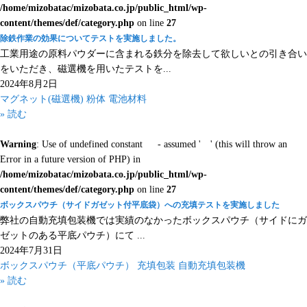
/home/mizobatac/mizobata.co.jp/public_html/wp-
content/themes/def/category.php
on line
27
除鉄作業の効果についてテストを実施しました。
工業用途の原料パウダーに含まれる鉄分を除去して欲しいとの引き合い
をいただき、磁選機を用いたテストを...
2024年8月2日
マグネット(磁選機)
粉体
電池材料
» 読む
Warning
: Use of undefined constant - assumed ' ' (this will throw an
Error in a future version of PHP) in
/home/mizobatac/mizobata.co.jp/public_html/wp-
content/themes/def/category.php
on line
27
ボックスパウチ（サイドガゼット付平底袋）への充填テストを実施しました
弊社の自動充填包装機では実績のなかったボックスパウチ（サイドにガ
ゼットのある平底パウチ）にて ...
2024年7月31日
ボックスパウチ（平底パウチ）
充填包装
自動充填包装機
» 読む