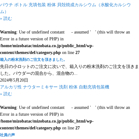
パウチ
ボトル
充填包装
粉体
貝殻焼成カルシウム（水酸化カルシウ
ム）
» 読む
Warning
: Use of undefined constant - assumed ' ' (this will throw an
Error in a future version of PHP) in
/home/mizobatac/mizobata.co.jp/public_html/wp-
content/themes/def/category.php
on line
27
箱入の粉末洗剤のご注文を頂きました。
先日の小ロットのご注文に次いで、箱入りの粉末洗剤のご注文を頂きま
した。パウダーの混合から、混合物の...
2024年5月20日
アルカリ性
ナウターミキサー
洗剤
粉体
自動充填包装機
» 読む
Warning
: Use of undefined constant - assumed ' ' (this will throw an
Error in a future version of PHP) in
/home/mizobatac/mizobata.co.jp/public_html/wp-
content/themes/def/category.php
on line
27
社員の声