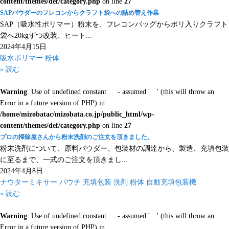
content/themes/def/category.php
on line
27
SAPパウダーのフレコンからクラフト袋への詰め替え作業
SAP（吸水性ポリマー）粉末を、フレコンバッグからポリ入りクラフト
袋へ20kgずつ改装、ヒート...
2024年4月15日
吸水ポリマー
粉体
» 読む
Warning
: Use of undefined constant - assumed ' ' (this will throw an
Error in a future version of PHP) in
/home/mizobatac/mizobata.co.jp/public_html/wp-
content/themes/def/category.php
on line
27
プロの掃除屋さんから粉末洗剤のご注文を頂きました。
粉末洗剤について、原料パウダー、包装材の調達から、製造、充填包装
に至るまで、一式のご注文を頂きまし...
2024年4月8日
ナウターミキサー
パウチ
充填包装
洗剤
粉体
自動充填包装機
» 読む
Warning
: Use of undefined constant - assumed ' ' (this will throw an
Error in a future version of PHP) in