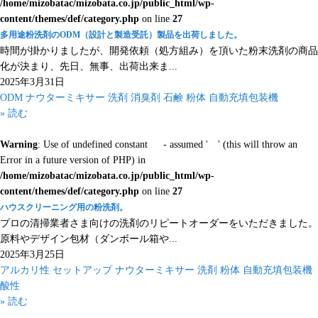
/home/mizobatac/mizobata.co.jp/public_html/wp-
content/themes/def/category.php
on line
27
多用途粉洗剤のODM（設計と製造受託）製品を出荷しました。
時間が掛かりましたが、開発依頼（処方組み）を頂いた粉末洗剤の商品
化が決まり、先日、無事、出荷出来ま...
2025年3月31日
ODM
ナウターミキサー
洗剤
消臭剤
石鹸
粉体
自動充填包装機
» 読む
Warning
: Use of undefined constant - assumed ' ' (this will throw an
Error in a future version of PHP) in
/home/mizobatac/mizobata.co.jp/public_html/wp-
content/themes/def/category.php
on line
27
ハウスクリーニング用の粉洗剤。
プロの清掃業者さま向けの洗剤のリピートオーダーをいただきました。
原料やデザイン包材（ダンボール箱や...
2025年3月25日
アルカリ性
セットアップ
ナウターミキサー
洗剤
粉体
自動充填包装機
酸性
» 読む