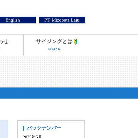
English
PT. Mizobata Laju
わせ
サイジングとは
T
SIZING
バックナンバー
2025年5月