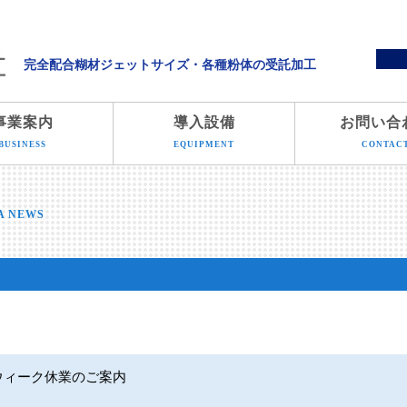
溝端化学株式会社
完全配合糊材ジェットサイズ・各種粉体の受託加工
事業案内
導入設備
お問い合
BUSINESS
EQUIPMENT
CONTAC
A NEWS
ウィーク休業のご案内