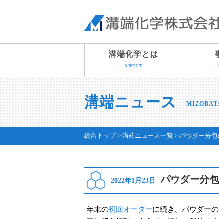
溝端化学とは
ABOUT
溝端ニュース
MIZOBAT
総合トップ
溝端ニュース一覧
パウダー分包
パウダー分包
2022年1月23日
年末の
初回オーダー
に続き、パウダーの