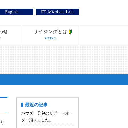
English
PT. Mizobata Laju
わせ
サイジングとは
T
SIZING
最近の記事
パウダー分包のリピートオー
ダー頂きました。
より