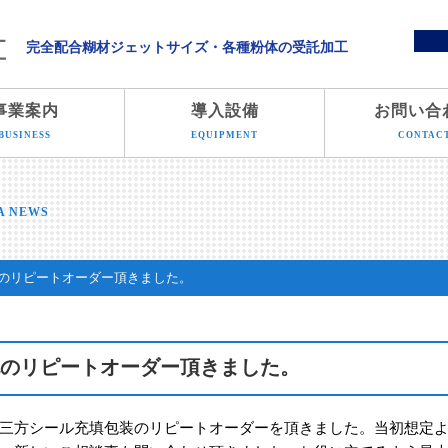
溝端化学株式会社
完全配合糊材ジェットサイズ・各種粉体の受託加工
事業案内
導入設備
お問い合
BUSINESS
EQUIPMENT
CONTAC
A NEWS
のリピートオーダー頂きました。
のリピートオーダー頂きました。
三方シール充填包装のリピートオーダーを頂きました。
当初想定