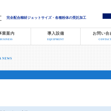
溝端化学株式会社
完全配合糊材ジェットサイズ・各種粉体の受託加工
事業案内
導入設備
お問い合
BUSINESS
EQUIPMENT
CONTAC
A NEWS