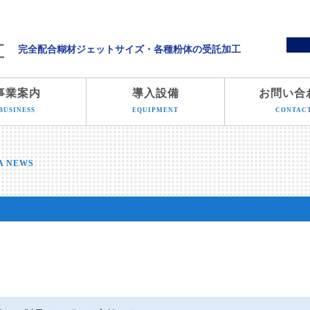
溝端化学株式会社
完全配合糊材ジェットサイズ・各種粉体の受託加工
事業案内
導入設備
お問い合
BUSINESS
EQUIPMENT
CONTAC
A NEWS