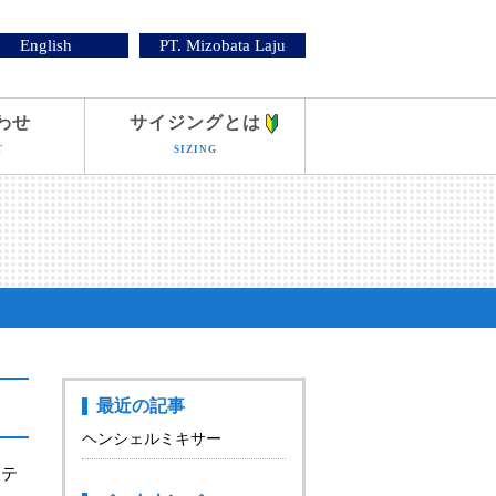
English
PT. Mizobata Laju
わせ
サイジングとは
T
SIZING
最近の記事
ヘンシェルミキサー
らテ