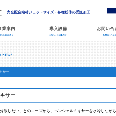
溝端化学株式会社
完全配合糊材ジェットサイズ・各種粉体の受託加工
事業案内
導入設備
お問い合
BUSINESS
EQUIPMENT
CONTAC
A NEWS
キサー
キサー
分散したい、とのニーズから、ヘンシェルミキサーを水冷しなが