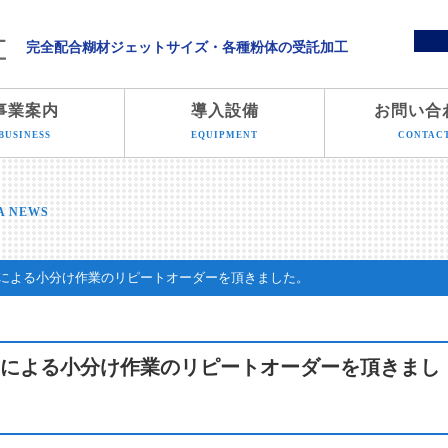
溝端化学株式会社
完全配合糊材ジェットサイズ・各種粉体の受託加工
事業案内
導入設備
お問い合
BUSINESS
EQUIPMENT
CONTAC
A NEWS
による小分け作業のリピートオーダーを頂きました。
による小分け作業のリピートオーダーを頂きまし