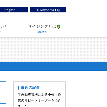
English
PT. Mizobata Laju
わせ
サイジングとは
T
SIZING
最近の記事
半自動充電機による小分け作
業のリピートオーダーを頂き
ました。