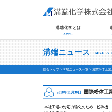
溝端化学とは
ABOUT
溝端ニュース
MIZOBAT
総合トップ
溝端ニュース一覧
国際粉体工業
国際粉体工
2018年11月30日
本社工場の対応力強化のため、粉砕機、