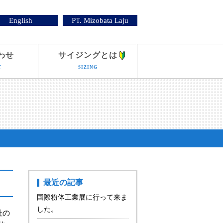
English
PT. Mizobata Laju
わせ
サイジングとは
T
SIZING
最近の記事
国際粉体工業展に行って来ま
した。
社の