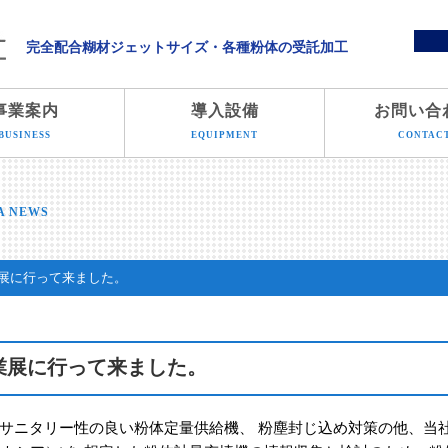
溝端化学株式会社
完全配合糊材ジェットサイズ・各種粉体の受託加工
事業案内
導入設備
お問い合
BUSINESS
EQUIPMENT
CONTAC
A NEWS
展に行って来ました。
業展に行って来ました。
サニタリー性の良い粉体定量供給機、 粉塵封じ込め対策の他、当