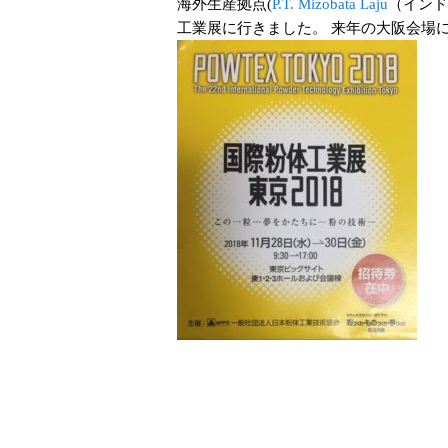
海外生産拠点(
P.T. Mizobata Laju
（インド
工業展に行きました。 来年の大阪会場