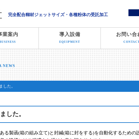
溝端化学株式会社
完全配合糊材ジェットサイズ・各種粉体の受託加工
事業案内
導入設備
お問い合
BUSINESS
EQUIPMENT
CONTAC
A NEWS
ました。
ました。
る製函(箱の組み立て)と封緘(箱に封をする)を自動化するための