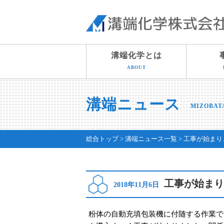
溝端化学とは
ABOUT
溝端ニュース
MIZOBAT
総合トップ
溝端ニュース一覧
工事が始まり
工事が始まり
2018年11月6日
粉体の自動充填包装機に付随する作業であ