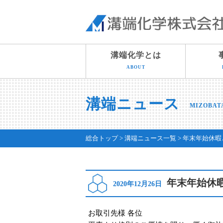
溝端化学とは
ABOUT
溝端ニュース
MIZOBAT
総合トップ
溝端ニュース一覧
年末年始休暇
年末年始休
2020年12月26日
お取引先様 各位