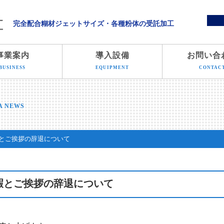
溝端化学株式会社
完全配合糊材ジェットサイズ・各種粉体の受託加工
事業案内
導入設備
お問い合
BUSINESS
EQUIPMENT
CONTAC
A NEWS
とご挨拶の辞退について
暇とご挨拶の辞退について