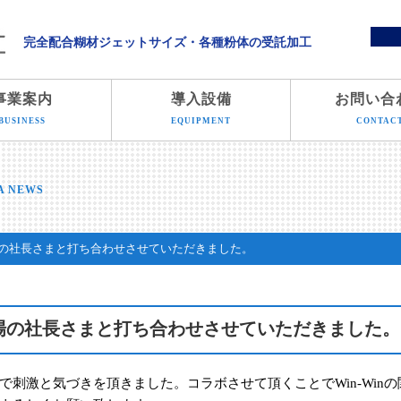
溝端化学株式会社
完全配合糊材ジェットサイズ・各種粉体の受託加工
事業案内
導入設備
お問い合
BUSINESS
EQUIPMENT
CONTAC
A NEWS
の社長さまと打ち合わせさせていただきました。
場の社長さまと打ち合わせさせていただきました。
刺激と気づきを頂きました。コラボさせて頂くことでWin-Winの