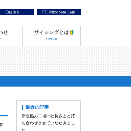
English
PT. Mizobata Laju
わせ
サイジングとは
T
SIZING
最近の記事
新規協力工場の社長さまと打
ち合わせさせていただきまし
関
た。