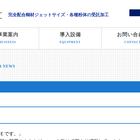
溝端化学株式会社
完全配合糊材ジェットサイズ・各種粉体の受託加工
事業案内
導入設備
お問い合
BUSINESS
EQUIPMENT
CONTAC
A NEWS
Ｅです。」