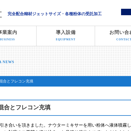
溝端化学株式会社
完全配合糊材ジェットサイズ・各種粉体の受託加工
事業案内
導入設備
お問い合
BUSINESS
EQUIPMENT
CONTAC
A NEWS
混合とフレコン充填
混合とフレコン充填
引き合いを頂きました。ナウターミキサーを用い粉体へ液体噴霧