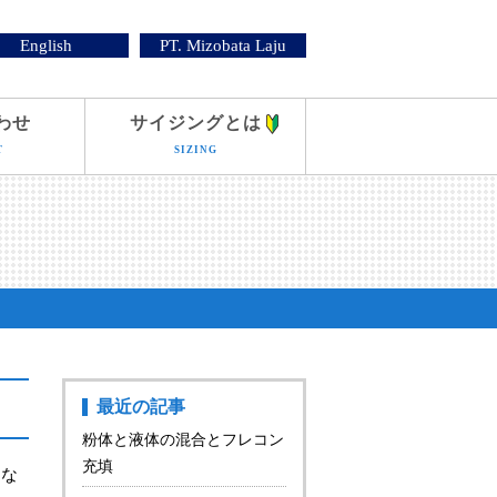
English
PT. Mizobata Laju
わせ
サイジングとは
T
SIZING
最近の記事
粉体と液体の混合とフレコン
充填
しな