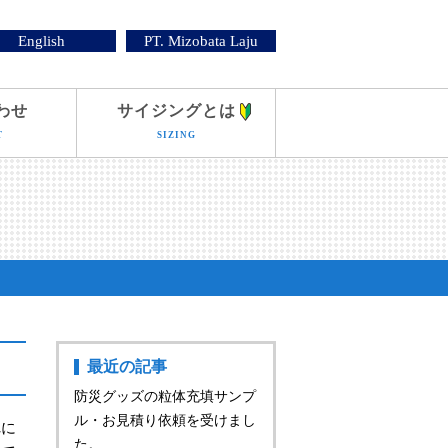
English
PT. Mizobata Laju
わせ
サイジングとは
T
SIZING
最近の記事
防災グッズの粒体充填サンプ
ル・お見積り依頼を受けまし
れに
た。