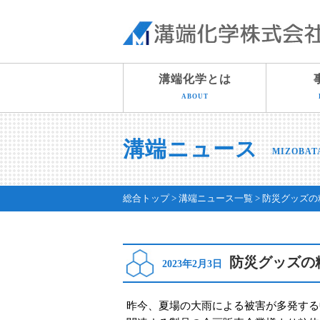
溝端化学とは
ABOUT
溝端ニュース
MIZOBAT
総合トップ
溝端ニュース一覧
防災グッズの
防災グッズの
2023年2月3日
昨今、夏場の大雨による被害が多発する